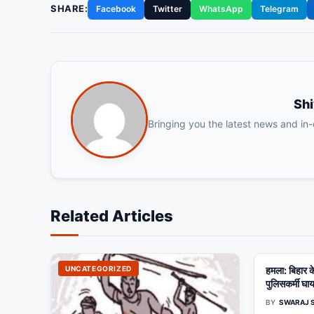
SHARE:
Facebook
Twitter
WhatsApp
Telegram
Sh
Bringing you the latest news and in
Related Articles
UNCATEGORIZED
हमला: बिहार के
UNCATEGO
पुलिसकर्मी घा
BY
SWARAJ 