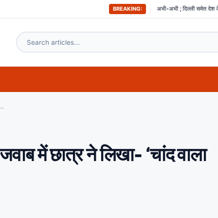
अभी-अभी ; दिल्ली समेत देश के इन हिस्सों में महसूस किए
BREAKING:
या है’ जवाब में छात्र ने लिखा- ‘चांद वाला मुखड़ा लेके चलो ना बाजार में’
’ जवाब में छात्र ने लिखा- ‘चांद वाला