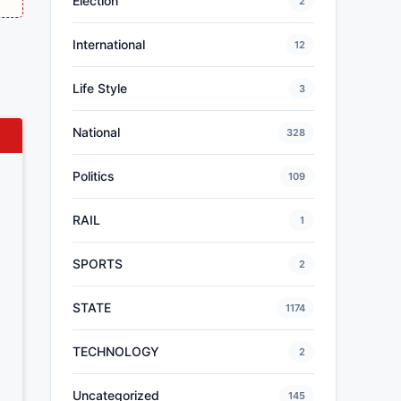
Election
2
International
12
Life Style
3
National
328
Politics
109
RAIL
1
SPORTS
2
STATE
1174
TECHNOLOGY
2
Uncategorized
145