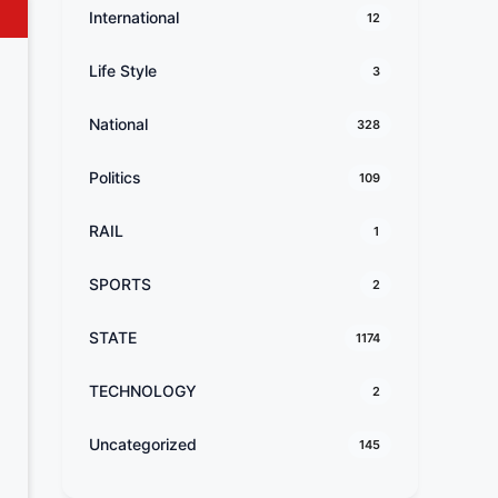
International
12
Life Style
3
National
328
Politics
109
RAIL
1
SPORTS
2
STATE
1174
TECHNOLOGY
2
Uncategorized
145