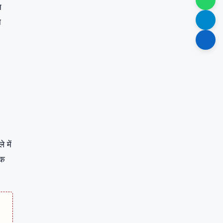
न
ा
 में
वक