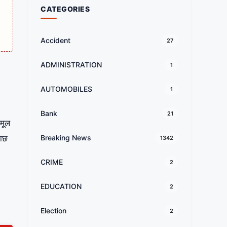
CATEGORIES
Accident
27
ADMINISTRATION
1
AUTOMOBILES
1
Bank
21
 मूल
ताछ
Breaking News
1342
CRIME
2
EDUCATION
2
Election
2