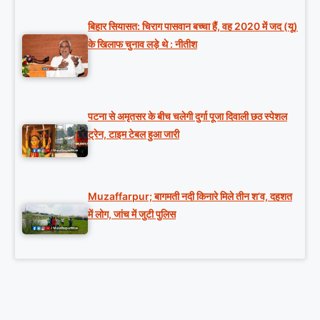
बिहार सियासत: चिराग पासवान बच्चा हैं, वह 2020 में जद (यू)
के खिलाफ चुनाव लड़े थे : नीतीश
पटना से अमृतसर के बीच चलेगी दुर्गा पूजा दिवाली छठ स्पेशल
ट्रेन, टाइम टेबल हुआ जारी
Muzaffarpur; बागमती नदी किनारे मिले तीन श’व, दहशत
में लोग, जांच में जुटी पुलिस