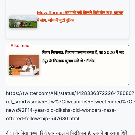
Muzaffarpur; बागमती नदी किनारे मिले तीन श’व, दहशत
में लोग, जांच में जुटी पुलिस
बिहार सियासत: चिराग पासवान बच्चा हैं, वह 2020 में जद
(यू) के खिलाफ चुनाव लड़े थे : नीतीश
https://twitter.com/ANI/status/1428336372226478080?
ref_src=twsrc%5Etfw%7Ctwcamp%5Etweetembed%7Ctw
news%2F14-year-old-diksha-did-wonders-nasa-
offered-fellowship-547630.html
दीक्षा के पिता कृष्णा शिंदे एक स्कूल में प्रिंसिपल हैं. उनकी मां रंजना शिंदे