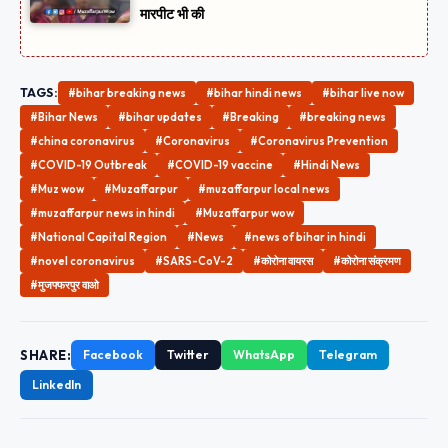
मारपीट भी की
TAGS:
#bihar breaking news
#bihar hindi news
#bihar live now
#Bihar News
#bihar updates
#Breaking
#breaking news
#china coronavirus
#Coronavirus
#Coronavirus Prevention
#COVID-19 Outbreak
#COVID-19 vaccine
#Hindi News
#Muz wow
#Muzaffarpur
#muzaffarpur local news
#muzaffarpur news in hindi
#Muzaffarpur wow
#National Capital Region
#News
#news of bihar in hindi
#novel coronavirus
#SARS-CoV-2
#कोरोना वायरस
#कोरोना संक्रमण
#मुजफ्फरपुर वाओ
SHARE:
Facebook
Twitter
WhatsApp
Telegram
LinkedIn