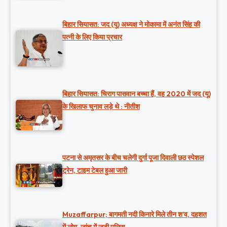
बिहार सियासत: जद (यू) अध्यक्ष ने मोकामा में अनंत सिंह की
पत्नी के लिए किया प्रचार
बिहार सियासत: चिराग पासवान बच्चा हैं, वह 2020 में जद (यू)
के खिलाफ चुनाव लड़े थे : नीतीश
पटना से अमृतसर के बीच चलेगी दुर्गा पूजा दिवाली छठ स्पेशल
ट्रेन, टाइम टेबल हुआ जारी
Muzaffarpur; बागमती नदी किनारे मिले तीन श’व, दहशत
में लोग, जांच में जुटी पुलिस