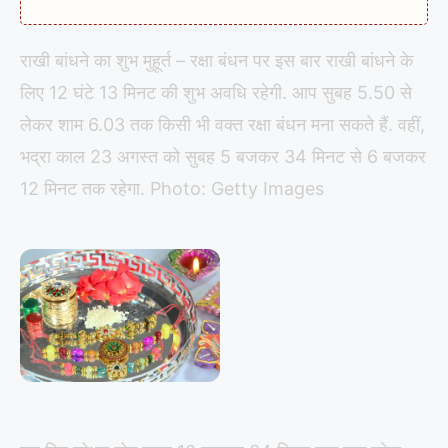
राखी बांधने का शुभ मुहूर्त – रक्षा बंधन पर इस बार राखी बांधने के
लिए 12 घंटे 13 मिनट की शुभ अवधि रहेगी. आप सुबह 5.50 से
लेकर शाम 6.03 तक किसी भी वक्त रक्षा बंधन मना सकते हैं. वहीं,
भद्रा काल 23 अगस्त को सुबह 5 बजकर 34 मिनट से 6 बजकर
12 मिनट तक रहेगा. Photo: Getty Images