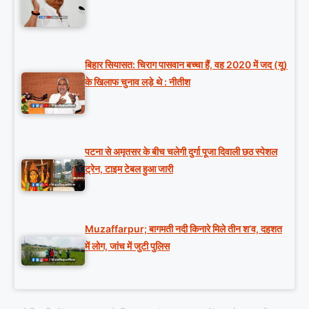
बिहार सियासत: चिराग पासवान बच्चा हैं, वह 2020 में जद (यू)
के खिलाफ चुनाव लड़े थे : नीतीश
पटना से अमृतसर के बीच चलेगी दुर्गा पूजा दिवाली छठ स्पेशल
ट्रेन, टाइम टेबल हुआ जारी
Muzaffarpur; बागमती नदी किनारे मिले तीन श’व, दहशत
में लोग, जांच में जुटी पुलिस