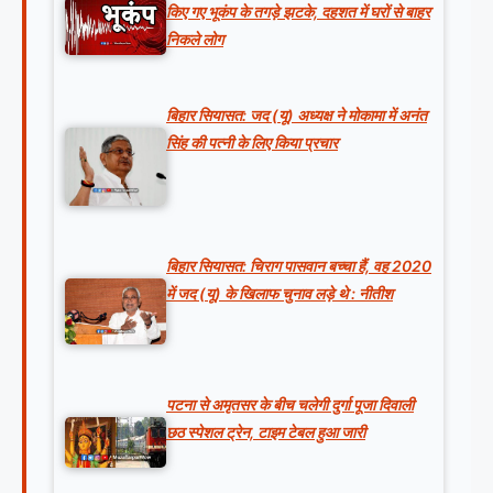
किए गए भूकंप के तगड़े झटके, दहशत में घरों से बाहर
निकले लोग
बिहार सियासत: जद (यू) अध्यक्ष ने मोकामा में अनंत
सिंह की पत्नी के लिए किया प्रचार
बिहार सियासत: चिराग पासवान बच्चा हैं, वह 2020
में जद (यू) के खिलाफ चुनाव लड़े थे : नीतीश
पटना से अमृतसर के बीच चलेगी दुर्गा पूजा दिवाली
छठ स्पेशल ट्रेन, टाइम टेबल हुआ जारी