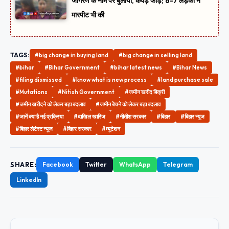
जागरण के नाम पर बुलाया, कपड़े फाड़े; 6-7 लड़कों ने
मारपीट भी की
TAGS:
#big change in buying land
#big change in selling land
#bihar
#Bihar Government
#bihar latest news
#Bihar News
#filing dismissed
#know what is new process
#land purchase sale
#Mutations
#Nitish Government
#जमीन खरीद बिक्री
#जमीन खरीदने को लेकर बड़ा बदलाव
#जमीन बेचने को लेकर बड़ा बदलाव
#जानें क्‍या है नई प्रक्र‍िया
#दाखिल खारिज
#नीत‍ीश सरकार
#बिहार
#बिहार न्यूज
#बिहार लेटेस्‍ट न्‍यूज
#बिहार सरकार
#म्यूटेशन
SHARE:
Facebook
Twitter
WhatsApp
Telegram
LinkedIn