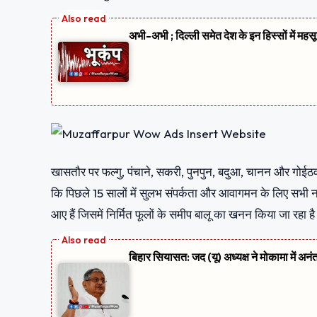
अभी-अभी ; दिल्ली समेत देश के इन हिस्सों में मह
खासतौर पर फल्गु, पंचाने, सकरी, पुनपुन, बदुआ, चानन और गोईठव
कि पिछले 15 सालों में सुलभ संपर्कता और आवागमन के लिए सभी नदियो
आए हैं जिसमें निर्मित फूलों के समीप बालू का खनन किया जा रहा ह
बिहार सियासत: जद (यू) अध्यक्ष ने मोकामा में अनं