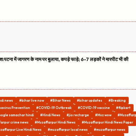
शिश:पटना में जागरण के नाम पर बुलाया, कपड़े फाड़े; 6-7 लड़कों ने मारपीट भी की
ndi news
#bihar live now
#Bihar News
#bihar updates
#Breaking
avirus Prevention
#COVID-19 Outbreak
#COVID-19 vaccine
#flipkart
ogle samachar hindi
#Hindi News
#jio recharge
#Muz wow
#Muzaffar
arpur crime news
#Muzaffarpur Hindi News
#Muzaffarpur Hindi News Paper
zaffarpur Live Hindi News
#muzaffarpur local news
#muzaffarpur news