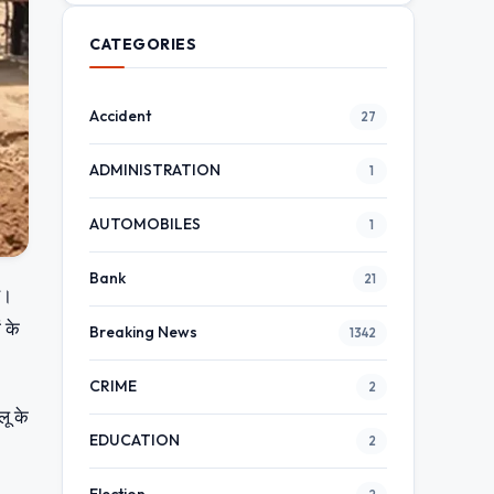
CATEGORIES
Accident
27
ADMINISTRATION
1
AUTOMOBILES
1
Bank
21
ै।
 के
Breaking News
1342
CRIME
2
लू के
EDUCATION
2