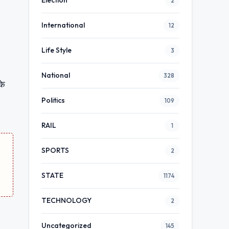
Election
2
International
12
Life Style
3
National
328
के
Politics
109
RAIL
1
SPORTS
2
STATE
1174
TECHNOLOGY
2
Uncategorized
145