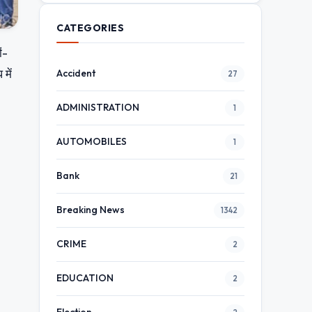
CATEGORIES
ं-
में
Accident
27
ADMINISTRATION
1
AUTOMOBILES
1
Bank
21
Breaking News
1342
CRIME
2
EDUCATION
2