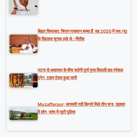
बिहार सियासत: चिराग पासवान बच्चा हैं, वह 2020 में जद (यू)
के खिलाफ चुनाव लड़े थे : नीतीश
पटना से अमृतसर के बीच चलेगी दुर्गा पूजा दिवाली छठ स्पेशल
ट्रेन, टाइम टेबल हुआ जारी
Muzaffarpur; बागमती नदी किनारे मिले तीन श’व, दहशत
में लोग, जांच में जुटी पुलिस