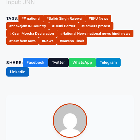
Input: JNN
TAGS:
## national
#Balbir Singh Rajewal
#BKU News
#chakajam IN Country
#Delhi Border
#Farmers protest
#Kisan Morcha Declaration
#National News national news hindi news
#new farm laws
#News
#Rakesh Tikait
SHARE:
Facebook
Twitter
WhatsApp
Telegram
LinkedIn