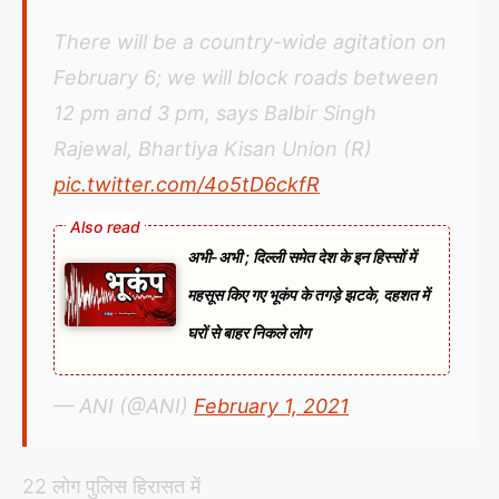
There will be a country-wide agitation on
February 6; we will block roads between
12 pm and 3 pm, says Balbir Singh
Rajewal, Bhartiya Kisan Union (R)
pic.twitter.com/4o5tD6ckfR
अभी-अभी ; दिल्ली समेत देश के इन हिस्सों में
महसूस किए गए भूकंप के तगड़े झटके, दहशत में
घरों से बाहर निकले लोग
— ANI (@ANI)
February 1, 2021
22 लोग पुलिस हिरासत में