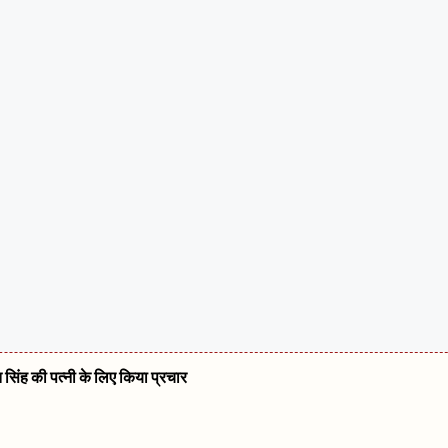
ं महसूस किए गए भूकंप के तगड़े झटके, दहशत में घरों से बाहर निकले लोग
 अनंत सिंह की पत्नी के लिए किया प्रचार
2020 में जद (यू) के खिलाफ चुनाव लड़े थे : नीतीश