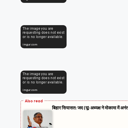
लाई जाए। रोजाना कम से कम एक लाख लोगों की जांच की जाए।’
सम्बंधित ख़बरें
अभी-अभी ; दिल्ली समेत देश के इन हिस्सों मे
बिहार सियासत: जद (यू) अध्यक्ष ने मोकामा में
बिहार सियासत: चिराग पासवान बच्चा हैं, वह 