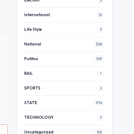
Election
2
International
12
Life Style
3
National
328
Politics
109
RAIL
1
SPORTS
2
STATE
1174
TECHNOLOGY
2
Uncategorized
145