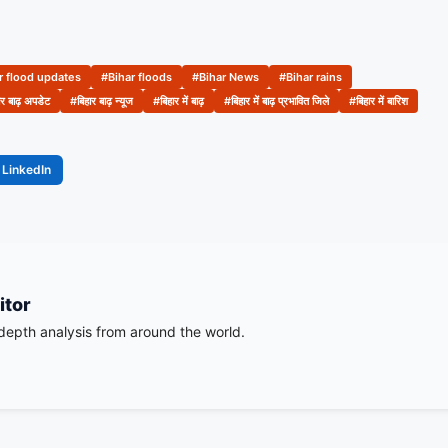
r flood updates
#Bihar floods
#Bihar News
#Bihar rains
र बाढ़ अपडेट
#बिहार बाढ़ न्यूज
#बिहार में बाढ़
#बिहार में बाढ़ प्रभावित जिले
#बिहार में बारिश
LinkedIn
itor
-depth analysis from around the world.