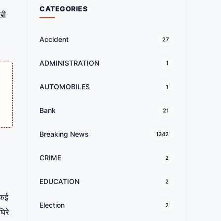
CATEGORIES
खी
Accident
27
ADMINISTRATION
1
AUTOMOBILES
1
Bank
21
Breaking News
1342
CRIME
2
EDUCATION
2
 कई
Election
2
िरे