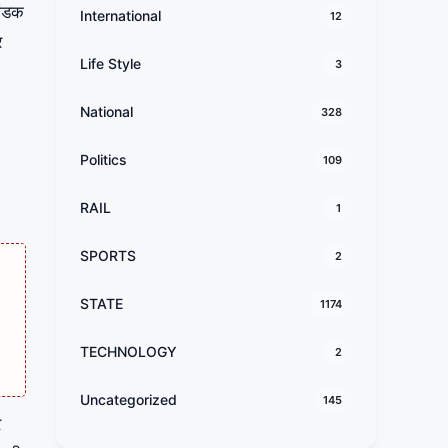
गंडक
International
12
र
Life Style
3
National
328
Politics
109
RAIL
1
SPORTS
2
STATE
1174
TECHNOLOGY
2
Uncategorized
145
र