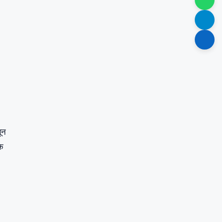
ून
के