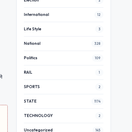
Election
2
International
12
Life Style
3
National
328
Politics
109
RAIL
1
ने
SPORTS
2
STATE
1174
TECHNOLOGY
2
Uncategorized
145