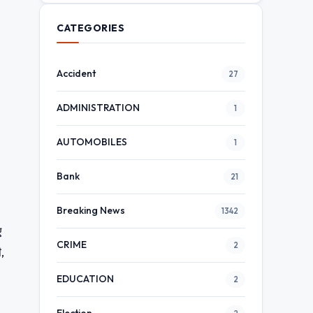
CATEGORIES
Accident
27
ADMINISTRATION
1
AUTOMOBILES
1
Bank
21
Breaking News
1342
ए
CRIME
2
,
EDUCATION
2