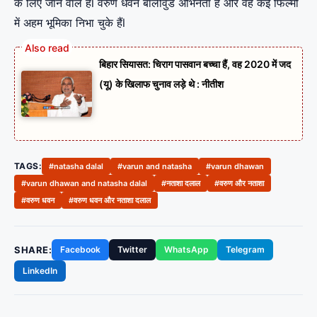
के लिए जाने वाले हैंl वरुण धवन बॉलीवुड अभिनेता है और वह कई फिल्मों
में अहम भूमिका निभा चुके हैंl
बिहार सियासत: चिराग पासवान बच्चा हैं, वह 2020 में जद
(यू) के खिलाफ चुनाव लड़े थे : नीतीश
TAGS:
#natasha dalal
#varun and natasha
#varun dhawan
#varun dhawan and natasha dalal
#नताशा दलाल
#वरुण और नताशा
#वरुण धवन
#वरुण धवन और नताशा दलाल
SHARE:
Facebook
Twitter
WhatsApp
Telegram
LinkedIn