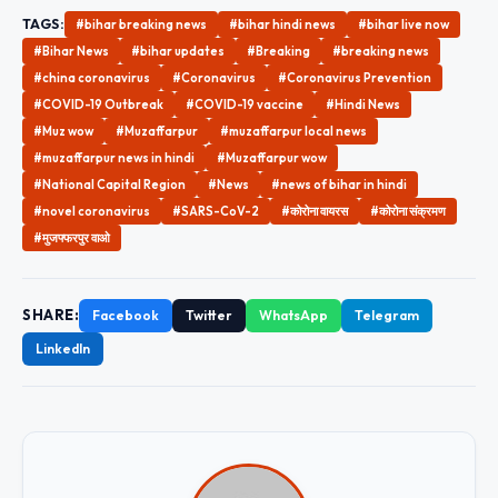
TAGS:
#bihar breaking news
#bihar hindi news
#bihar live now
#Bihar News
#bihar updates
#Breaking
#breaking news
#china coronavirus
#Coronavirus
#Coronavirus Prevention
#COVID-19 Outbreak
#COVID-19 vaccine
#Hindi News
#Muz wow
#Muzaffarpur
#muzaffarpur local news
#muzaffarpur news in hindi
#Muzaffarpur wow
#National Capital Region
#News
#news of bihar in hindi
#novel coronavirus
#SARS-CoV-2
#कोरोना वायरस
#कोरोना संक्रमण
#मुजफ्फरपुर वाओ
SHARE:
Facebook
Twitter
WhatsApp
Telegram
LinkedIn