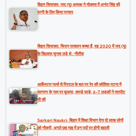
बिहार सियासत: जद (यू) अध्यक्ष ने मोकामा में अनंत सिंह की
पत्नी के लिए किया प्रचार
बिहार सियासत: चिराग पासवान बच्चा हैं, वह 2020 में जद (यू)
के खिलाफ चुनाव लड़े थे : नीतीश
आर्केस्ट्रा गर्ल्स से पिस्टल के बल पर रेप की कोशिश:पटना में
जागरण के नाम पर बुलाया, कपड़े फाड़े; 6-7 लड़कों ने मारपीट
भी की
Sarkari Naukri: बिहार में शिक्षा विभाग देगा दो लाख लोगों
को नौकरी, अगले छह माह में इन पदों पर होगी बहाली