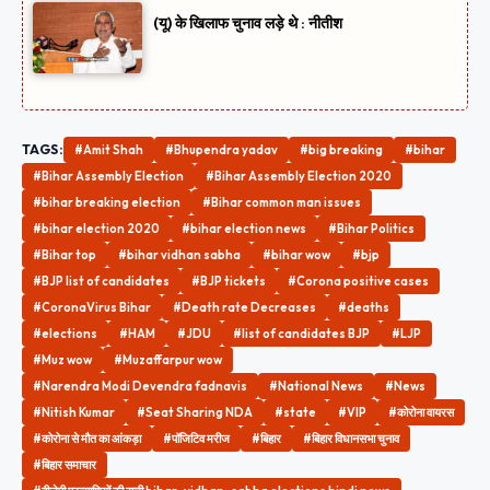
(यू) के खिलाफ चुनाव लड़े थे : नीतीश
TAGS:
#Amit Shah
#Bhupendra yadav
#big breaking
#bihar
#Bihar Assembly Election
#Bihar Assembly Election 2020
#bihar breaking election
#Bihar common man issues
#bihar election 2020
#bihar election news
#Bihar Politics
#Bihar top
#bihar vidhan sabha
#bihar wow
#bjp
#BJP list of candidates
#BJP tickets
#Corona positive cases
#CoronaVirus Bihar
#Death rate Decreases
#deaths
#elections
#HAM
#JDU
#list of candidates BJP
#LJP
#Muz wow
#Muzaffarpur wow
#Narendra Modi Devendra fadnavis
#National News
#News
#Nitish Kumar
#Seat Sharing NDA
#state
#VIP
#कोरोना वायरस
#कोरोना से मौत का आंकड़ा
#पॉजिटिव मरीज
#बिहार
#बिहार विधानसभा चुनाव
#बिहार समाचार