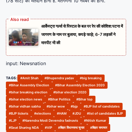
(78 सीटें) को मतदान होना है. मतगणना 10 नवंबर को होगी.
आर्केस्ट्रा गर्ल्स से पिस्टल के बल पर रेप की कोशिश:पटना में
जागरण के नाम पर बुलाया, कपड़े फाड़े; 6-7 लड़कों ने
मारपीट भी की
input: Newsnation
TAGS:
#Amit Shah
#Bhupendra yadav
#big breaking
#Bihar Assembly Election
#Bihar Assembly Election 2020
#bihar breaking election
#bihar election 2020
#bihar election news
#Bihar Politics
#Bihar top
#bihar vidhan sabha
#bihar wow
#bjp
#BJP list of candidates
#BJP tickets
#elections
#HAM
#JDU
#list of candidates BJP
#LJP
#Narendra Modi Devendra fadnavis
#Nitish Kumar
#Seat Sharing NDA
#VIP
#बिहार विधानसभा चुनाव
#बिहार समाचार