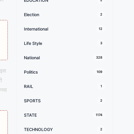
EDUCATION
2
Election
2
International
12
Life Style
3
National
328
 इस
Politics
109
री
RAIL
1
 गया
SPORTS
2
STATE
1174
TECHNOLOGY
2