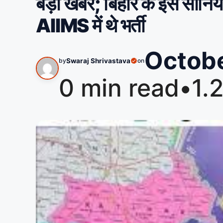
बड़ी खबर; बिहार के इस सीनि
AIIMS में थे भर्ती
Octobe
by
Swaraj Shrivastava
on
0 min read
•
1.