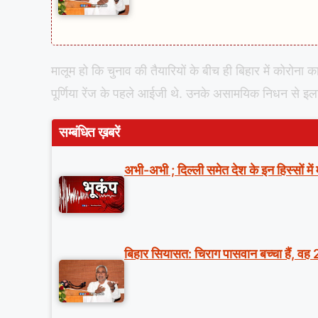
मालूम हो कि चुनाव की तैयारियों के बीच ही बिहार में कोरोन
पूर्णिया रेंज के पहले आईजी थे. उनके असामयिक निधन से इल
सम्बंधित ख़बरें
अभी-अभी ; दिल्ली समेत देश के इन हिस्सों मे
बिहार सियासत: चिराग पासवान बच्चा हैं, वह 