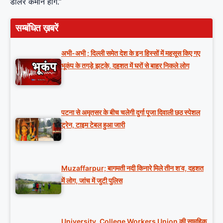
डॉलर कमाने होंगे.”
सम्बंधित ख़बरें
अभी-अभी ; दिल्ली समेत देश के इन हिस्सों में महसूस किए गए
भूकंप के तगड़े झटके, दहशत में घरों से बाहर निकले लोग
पटना से अमृतसर के बीच चलेगी दुर्गा पूजा दिवाली छठ स्पेशल
ट्रेन, टाइम टेबल हुआ जारी
Muzaffarpur; बागमती नदी किनारे मिले तीन श’व, दहशत
में लोग, जांच में जुटी पुलिस
University, College Workers Union की सामूहिक